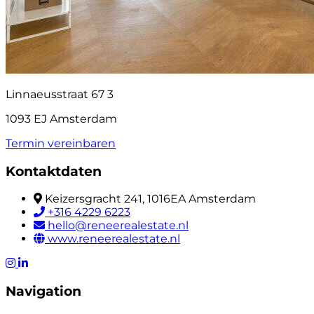
Linnaeusstraat 67 3
1093 EJ Amsterdam
Termin vereinbaren
Kontaktdaten
Keizersgracht 241, 1016EA Amsterdam
+316 4229 6223
hello@reneerealestate.nl
www.reneerealestate.nl
Navigation