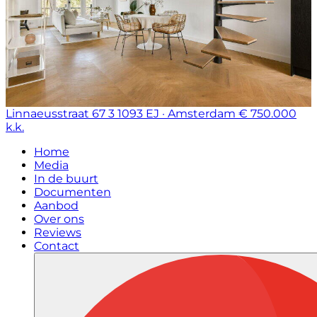
Linnaeusstraat 67 3
1093 EJ · Amsterdam
€ 750.000
k.k.
Home
Media
In de buurt
Documenten
Aanbod
Over ons
Reviews
Contact